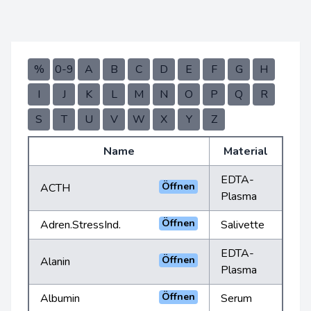
%
0-9
A
B
C
D
E
F
G
H
I
J
K
L
M
N
O
P
Q
R
S
T
U
V
W
X
Y
Z
Name
Material
EDTA-
Öffnen
ACTH
Plasma
Öffnen
Adren.StressInd.
Salivette
EDTA-
Öffnen
Alanin
Plasma
Öffnen
Albumin
Serum